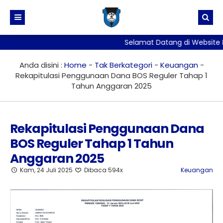
Selamat Datang di Website Re
Beranda
Profil
Anda disini :
Home
-
Tak Berkategori
-
Keuangan
-
Rekapitulasi Penggunaan Dana BOS Reguler Tahap 1
Program Keahlian
Sambutan Kepala Sekolah
Tahun Anggaran 2025
Pembelajaran
Visi Misi
Desain Produksi Busana
Sarpras
Tentang Sekolah
Teknik Bodi Kendaraan Ringan
Materi Ajar
Rekapitulasi Penggunaan Dana
BOS Reguler Tahap 1 Tahun
Galeri
Guru dan Staff
Teknik Pemesinan
Kurikulum
Fasilitas
Anggaran 2025
Info
Desain Permodelan Dan Informasi Bangunan
Assesmen
Foto
Kam, 24 Juli 2025
Dibaca 594x
Keuangan
Ekstrakurikuler
Silabus
Pengumuman
Pengumuman Kelulusan Tahun 2026
Prestasi
Rohis
Lowongan
Pramuka