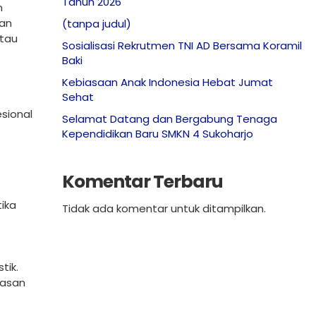
Tahun 2026
n
kan
(tanpa judul)
atau
Sosialisasi Rekrutmen TNI AD Bersama Koramil
Baki
Kebiasaan Anak Indonesia Hebat Jumat
Sehat
esional
Selamat Datang dan Bergabung Tenaga
Kependidikan Baru SMKN 4 Sukoharjo
Komentar Terbaru
tika
Tidak ada komentar untuk ditampilkan.
tik.
wasan