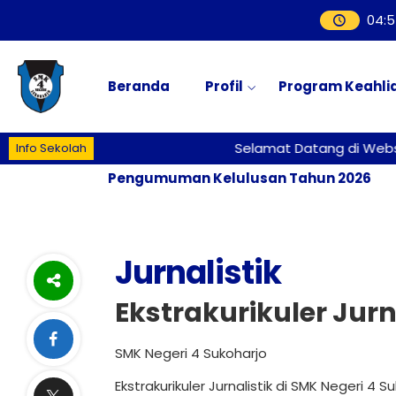
04
:
5
Beranda
Profil
Program Keahli
Selamat Datang di Website Re
Info Sekolah
Pengumuman Kelulusan Tahun 2026
Jurnalistik
Ekstrakurikuler Jurn
SMK Negeri 4 Sukoharjo
Ekstrakurikuler Jurnalistik di SMK Negeri 4