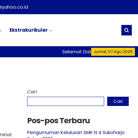
yahoo.co.id
Ekstrakurikuler
Selamat Datang di Website Resmi SMK 
Jumat, 07 Agu 2026
Cari
Cari
Pos-pos Terbaru
Pengumuman Kelulusan SMK N 4 Sukoharjo
 minat