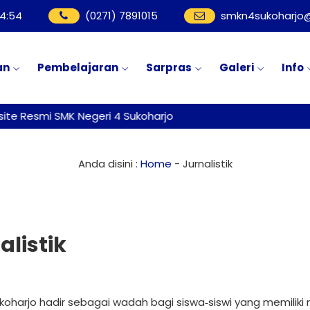
4
:
55
(0271) 7891015
smkn4sukoharjo@
an
Pembelajaran
Sarpras
Galeri
Info
smi SMK Negeri 4 Sukoharjo
Anda disini :
Home
-
Jurnalistik
alistik
 Sukoharjo hadir sebagai wadah bagi siswa‑siswi yang memiliki