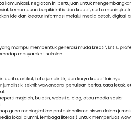
serta komunikasi. Kegiatan ini bertujuan untuk mengembangka
sial, kemampuan berpikir kritis dan kreatif, serta meningkat
n ide dan kreatur informasi melalui media cetak, digital, 
an yang mampu membentuk generasi muda kreatif, kritis, prof
terhadap masyarakat sekolah.
ita, artikel, foto jurnalistik, dan karya kreatif lainnya.
nalistik: teknik wawancara, penulisan berita, tata letak, e
al.
perti majalah, buletin, website, blog, atau media sosial —
.
hop guna meningkatkan profesionalisme siswa dalam jurnalis
media lokal, alumni, lembaga literasi) untuk memperluas wa