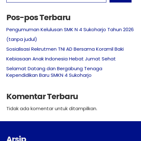
PPDB
Sepak Bola
Pos-pos Terbaru
Info dan SK
Futsal
Pengumuman Kelulusan SMK N 4 Sukoharjo Tahun 2026
Alumni
Bola Volly
(tanpa judul)
Download
Bulu Tangkis
Sosialisasi Rekrutmen TNI AD Bersama Koramil Baki
Kebiasaan Anak Indonesia Hebat Jumat Sehat
Bahasa Inggris
Selamat Datang dan Bergabung Tenaga
Bela Diri
Kependidikan Baru SMKN 4 Sukoharjo
Seni Musik
Komentar Terbaru
PMR
Paskibraka
Tidak ada komentar untuk ditampilkan.
Jurnalistik
Arsip