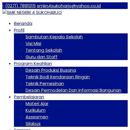
:
:
(0271) 7891015
smkn4sukoharjo@yahoo.co.id
Beranda
Profil
Sambutan Kepala Sekolah
Visi Misi
Tentang Sekolah
Guru dan Staff
Program Keahlian
Desain Produksi Busana
Teknik Bodi Kendaraan Ringan
Teknik Pemesinan
Desain Permodelan Dan Informasi Bangunan
Pembelajaran
Materi Ajar
Kurikulum
Assesmen
Silabus