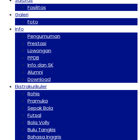
Sarpras
Fasilitas
Galeri
Foto
Info
Pengumuman
Prestasi
Lowongan
PPDB
Info dan SK
Alumni
Download
Ekstrakurikuler
Rohis
Pramuka
Sepak Bola
Futsal
Bola Volly
Bulu Tangkis
Bahasa Inggris