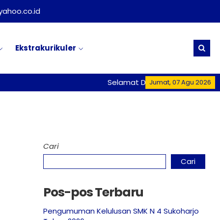
ahoo.co.id
Ekstrakurikuler
Selamat Datang di Website Res
Jumat, 07 Agu 2026
Cari
Cari
Pos-pos Terbaru
Pengumuman Kelulusan SMK N 4 Sukoharjo