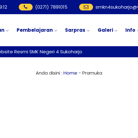
9
:
12
(0271) 7891015
smkn4sukoharjo@y
an
Pembelajaran
Sarpras
Galeri
Info
site Resmi SMK Negeri 4 Sukoharjo
Anda disini :
Home
-
Pramuka