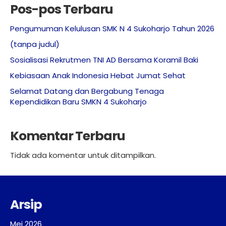
Pos-pos Terbaru
PPDB
Sepak Bola
Pengumuman Kelulusan SMK N 4 Sukoharjo Tahun 2026
Info dan SK
Futsal
(tanpa judul)
Alumni
Bola Volly
Sosialisasi Rekrutmen TNI AD Bersama Koramil Baki
Download
Bulu Tangkis
Kebiasaan Anak Indonesia Hebat Jumat Sehat
Selamat Datang dan Bergabung Tenaga
Bahasa Inggris
Kependidikan Baru SMKN 4 Sukoharjo
Bela Diri
Komentar Terbaru
Seni Musik
PMR
Tidak ada komentar untuk ditampilkan.
Paskibraka
Jurnalistik
Arsip
Mei 2026