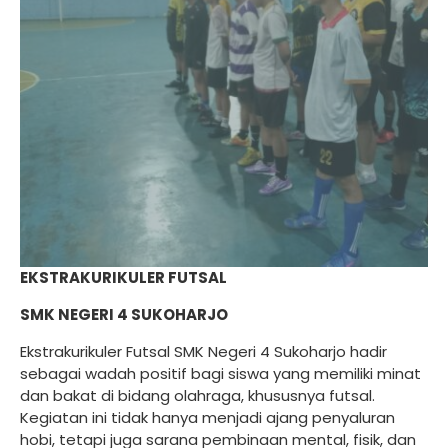
PPDB
Sepak Bola
Info dan SK
Futsal
Alumni
Bola Volly
Download
Bulu Tangkis
Bahasa Inggris
Bela Diri
Seni Musik
EKSTRAKURIKULER FUTSAL
PMR
SMK NEGERI 4 SUKOHARJO
Paskibraka
Ekstrakurikuler Futsal SMK Negeri 4 Sukoharjo hadir
sebagai wadah positif bagi siswa yang memiliki minat
Jurnalistik
dan bakat di bidang olahraga, khususnya futsal.
Kegiatan ini tidak hanya menjadi ajang penyaluran
hobi, tetapi juga sarana pembinaan mental, fisik, dan