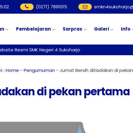
5
:
03
(0271) 7891015
smkn4sukoharjo@
an
Pembelajaran
Sarpras
Galeri
Info
site Resmi SMK Negeri 4 Sukoharjo
i :
Home
-
Pengumuman
-
Jumat Bersih ditiadakan di peka
iadakan di pekan pertama