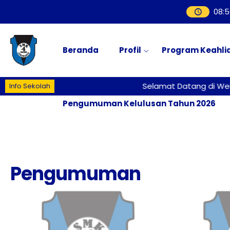
08
:
5
Beranda
Profil
Program Keahli
Selamat Datang di Webs
Info Sekolah
Pengumuman Kelulusan Tahun 2026
Pengumuman