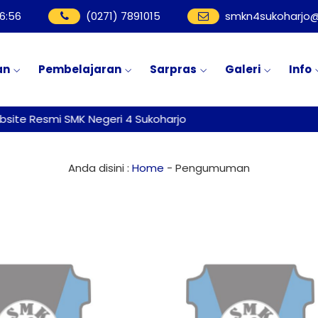
6
:
57
(0271) 7891015
smkn4sukoharjo@
an
Pembelajaran
Sarpras
Galeri
Info
ite Resmi SMK Negeri 4 Sukoharjo
Anda disini :
Home
-
Pengumuman