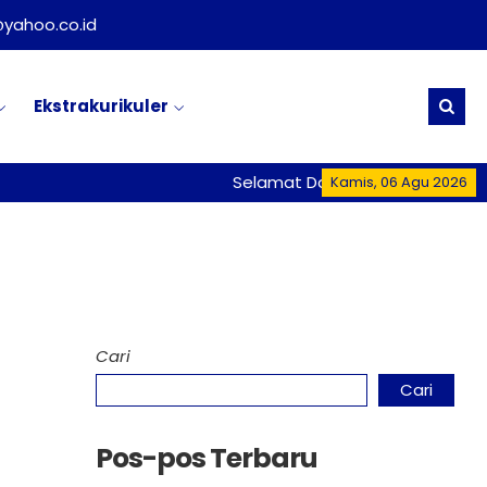
yahoo.co.id
Ekstrakurikuler
Selamat Datang di Website Resm
Kamis, 06 Agu 2026
Cari
Cari
Pos-pos Terbaru