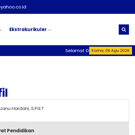
yahoo.co.id
Ekstrakurikuler
Selamat Datang di Website Res
Kamis, 06 Agu 2026
il
Janu Hardani, S.Pd.T
at Pendidikan