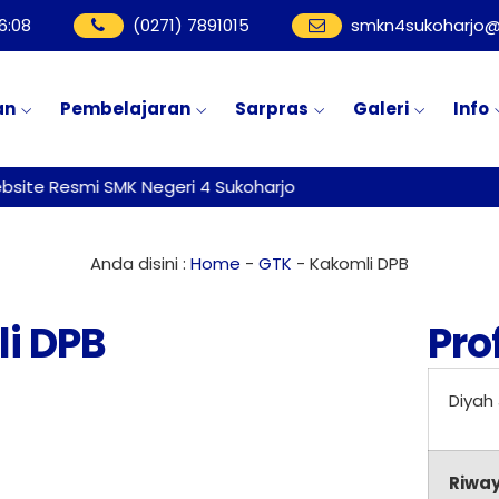
6
:
08
(0271) 7891015
smkn4sukoharjo@
an
Pembelajaran
Sarpras
Galeri
Info
ite Resmi SMK Negeri 4 Sukoharjo
Anda disini :
Home
-
GTK
-
Kakomli DPB
i DPB
Prof
Diyah 
Riway