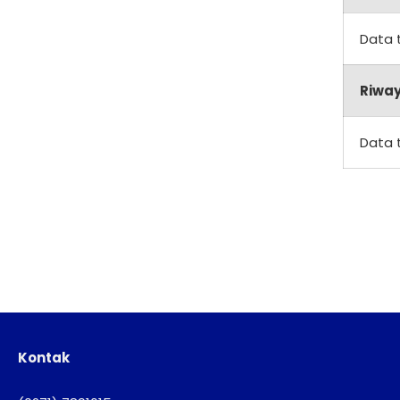
Data 
Riway
Data 
Kontak