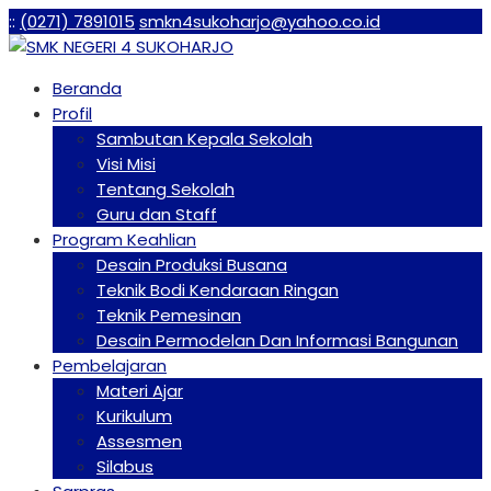
:
:
(0271) 7891015
smkn4sukoharjo@yahoo.co.id
Beranda
Profil
Sambutan Kepala Sekolah
Visi Misi
Tentang Sekolah
Guru dan Staff
Program Keahlian
Desain Produksi Busana
Teknik Bodi Kendaraan Ringan
Teknik Pemesinan
Desain Permodelan Dan Informasi Bangunan
Pembelajaran
Materi Ajar
Kurikulum
Assesmen
Silabus